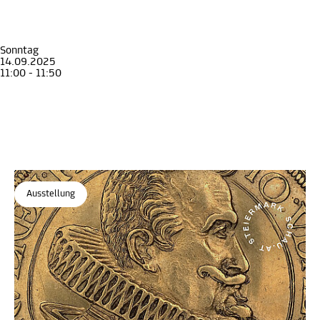
Erwachsene
Geld regiert die Welt – Die Krise als Weg zu Macht und Reichtum
Die Eggenberger und das Geld
Münzkabinett
, STEIERMARK SCHAU
Sonntag
14.09.2025
11:00 - 11:50
Führung
Erwachsene
Geld regiert die Welt – Die Krise als Weg zu Macht und Reichtum
Die Eggenberger und das Geld
Münzkabinett
, STEIERMARK SCHAU
Ausstellung