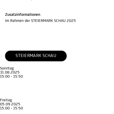
Zusatzinformationen
Im Rahmen der STEIERMARK SCHAU 2025
STEIERMARK SCHAU
Sonntag
31.08.2025
15:00 - 15:50
Führung
Erwachsene
Geld regiert die Welt – Die Krise als Weg zu Macht und Reichtum
Die Eggenberger und das Geld
Münzkabinett
, STEIERMARK SCHAU
Freitag
05.09.2025
15:00 - 15:50
Führung