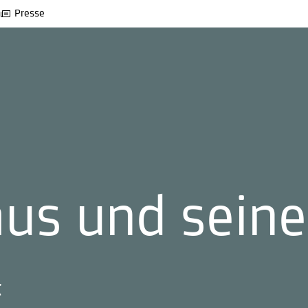
Presse
us und sein
t