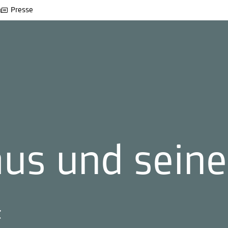
Presse
us und sein
t