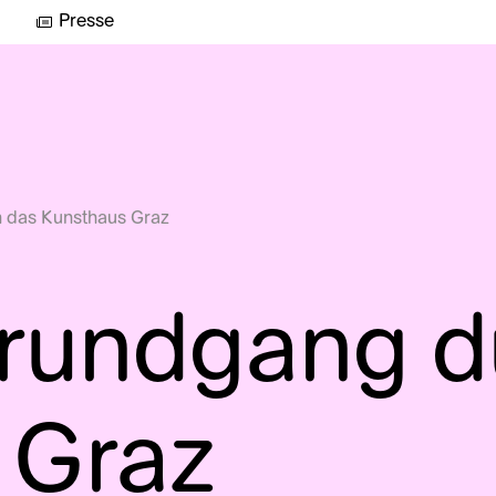
Presse
 das Kunsthaus Graz
srundgang d
 Graz