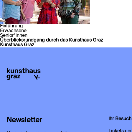
Fixführung
Erwachsene
Senior*innen
Überblicksrundgang durch das Kunsthaus Graz
Kunsthaus Graz
Newsletter
Ihr Besuch
Tickets un