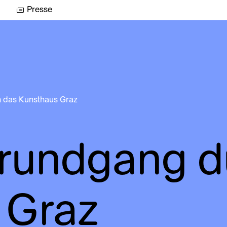
Presse
 das Kunsthaus Graz
srundgang d
 Graz