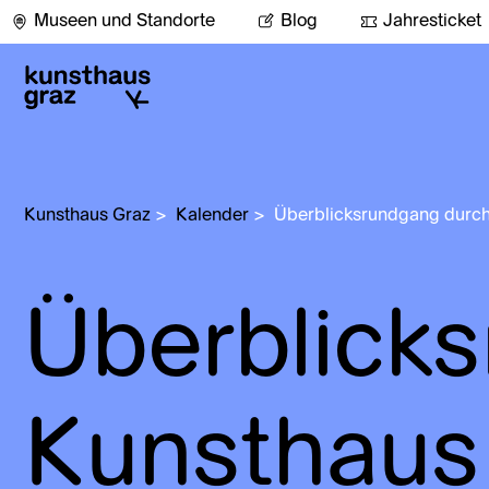
Museen und Standorte
Blog
Jahresticket
Kunsthaus Graz
>
Kalender
>
Überblicksrundgang durch
Überblick
Kunsthaus