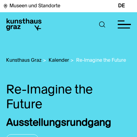
Museen und Standorte
DE
Kunsthaus Graz
>
Kalender
>
Re-Imagine the Future
Re-Imagine the
Future
Ausstellungsrundgang