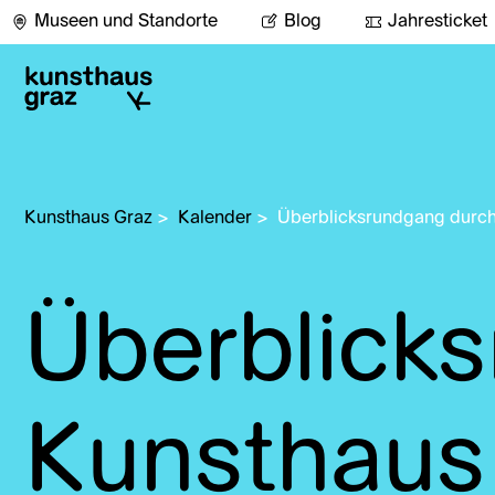
Museen und Standorte
Blog
Jahresticket
Kunsthaus Graz
>
Kalender
>
Überblicksrundgang durch
Überblick
Kunsthaus