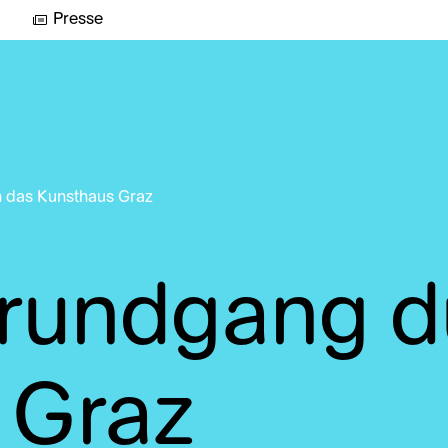
Presse
 das Kunsthaus Graz
srundgang d
 Graz