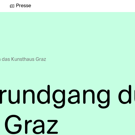
Presse
 das Kunsthaus Graz
srundgang d
 Graz