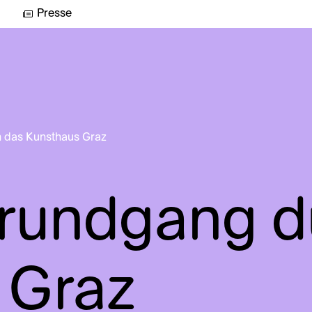
Presse
 das Kunsthaus Graz
srundgang d
 Graz