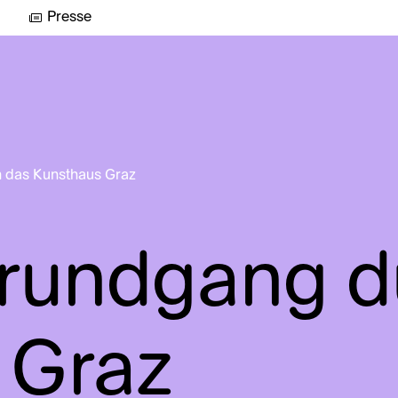
Presse
 das Kunsthaus Graz
srundgang d
 Graz