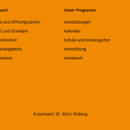
such
Unser Programm
ts und Öffnungszeiten
Ausstellungen
rt und Standort
Kalender
refreiheit
Schule und Kindergarten
enangebote
Vermittlung
onomie
Handwerk
Enzenbach 32, 8114 Stübing