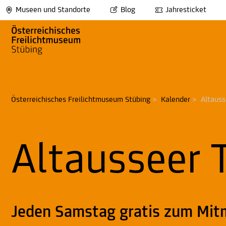
Museen und Standorte
Blog
Jahresticket
Österreichisches Freilichtmuseum Stübing
>
Kalender
>
Altaus
Altausseer 
Jeden Samstag gratis zum Mi