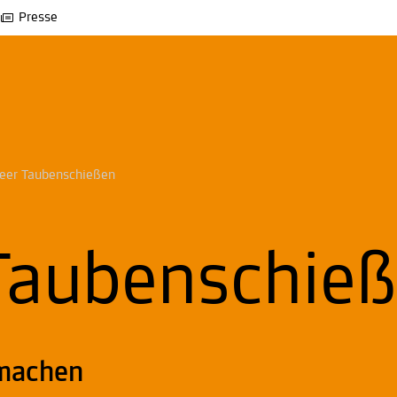
Presse
seer Taubenschießen
Taubenschie
tmachen