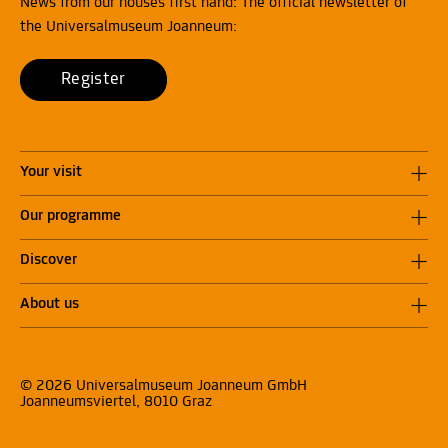
News from our houses first hand: The official newsletter of
the Universalmuseum Joanneum:
Register
Your visit
Our programme
Discover
About us
© 2026 Universalmuseum Joanneum GmbH
Joanneumsviertel, 8010 Graz