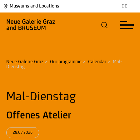
Museums and Locations
DE
Neue Galerie Graz
>
Our programme
>
Calendar
>
Mal-
Dienstag
Mal-Dienstag
Offenes Atelier
28.07.2026