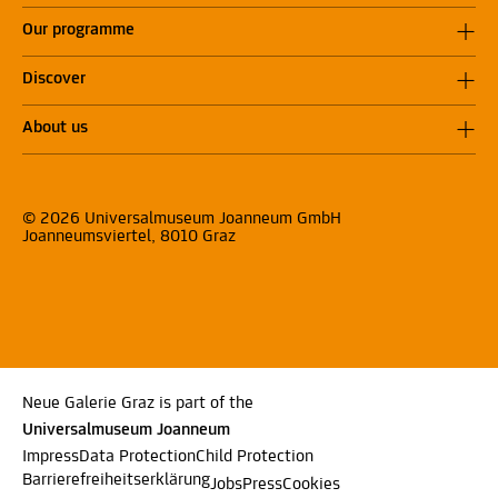
Our programme
Discover
About us
© 2026 Universalmuseum Joanneum GmbH
Joanneumsviertel, 8010 Graz
Neue Galerie Graz is part of the
Universalmuseum Joanneum
Impress
Data Protection
Child Protection
Barrierefreiheitserklärung
Jobs
Press
Cookies