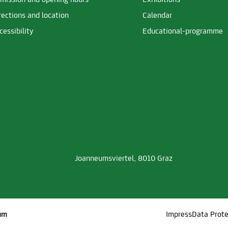
mission and opening hours
Exhibitions
rections and location
Calendar
cessibility
Educational-programme
Joanneumsviertel, 8010 Graz
um
Impress
Data Prote