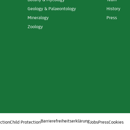
Botany & Mycology
Team
Geology & Palaeontology
History
Mineralogy
Press
Zoology
Barrierefreiheitserklärung
ction
Child Protection
Jobs
Press
Cookies