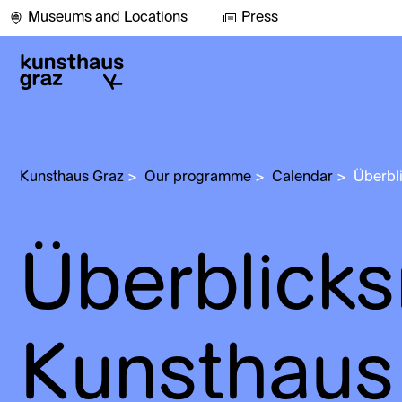
Museums and Locations
Press
Kunsthaus Graz
>
Our programme
>
Calendar
>
Überbl
Überblick
Kunsthaus