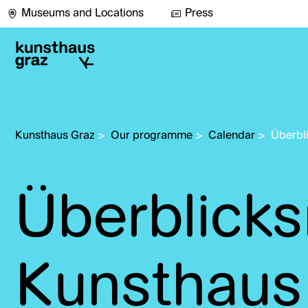
Museums and Locations
Press
Kunsthaus Graz
>
Our programme
>
Calendar
>
Überbl
Überblick
Kunsthaus