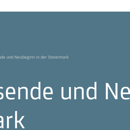
nde und Neubeginn in der Steiermark
sende und Ne
ark