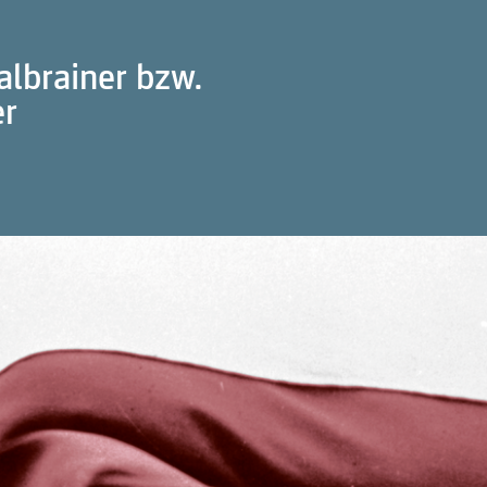
lbrainer bzw.
er