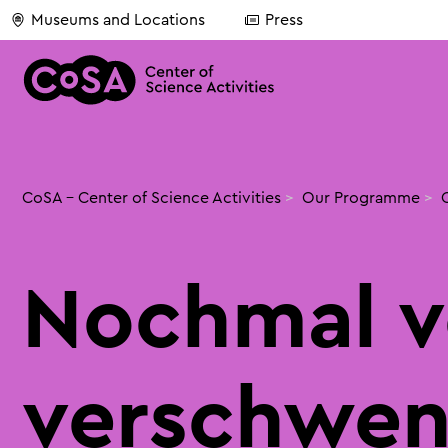
Museums and Locations
Press
CoSA - Center of Science Activities
>
Our Programme
>
Nochmal v
verschwen