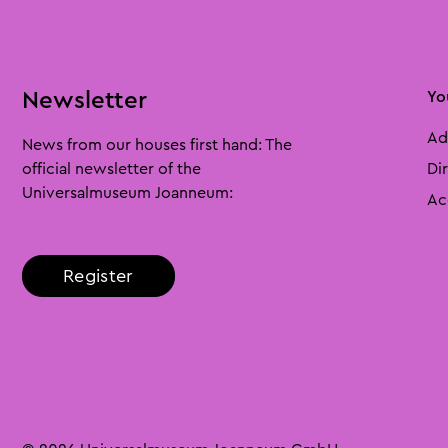
Newsletter
You
Ad
News from our houses first hand: The
official newsletter of the
Di
Universalmuseum Joanneum:
Ac
Register