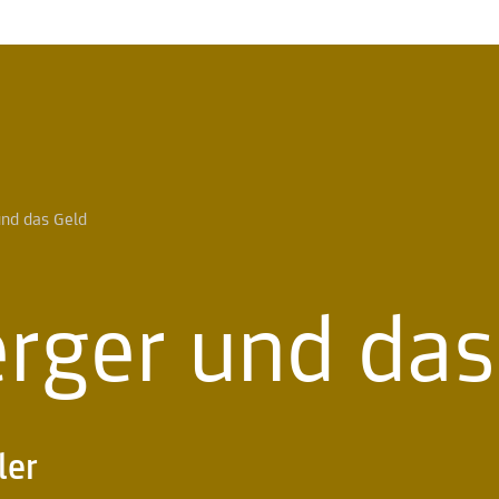
und das Geld
rger und das
ler