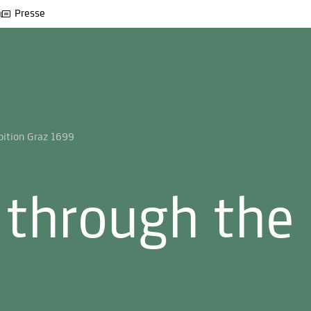
Presse
bition Graz 1699
 through the 