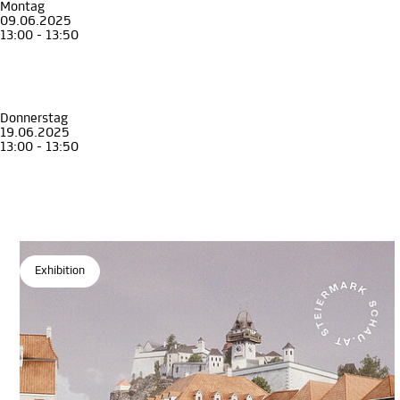
Montag
09.06.2025
13:00 - 13:50
Führung
Erwachsene
Guided Tour through the exhibition Graz 1699
Guided tour in English
Archäologiemuseum
, STEIERMARK SCHAU
Donnerstag
19.06.2025
13:00 - 13:50
Führung
Erwachsene
Guided Tour through the exhibition Graz 1699
Guided tour in English
Archäologiemuseum
, STEIERMARK SCHAU
Exhibition