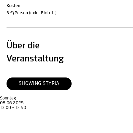
Kosten
3 €/Person (exkl. Eintritt)
Über die
Veranstaltung
SHOWING STYRIA
Sonntag
08.06.2025
13:00 - 13:50
Führung
Erwachsene
Guided Tour through the exhibition Graz 1699
Guided tour in English
Archäologiemuseum
, STEIERMARK SCHAU