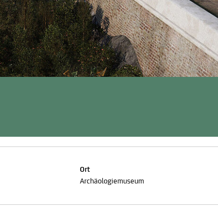
Ort
Archäologiemuseum