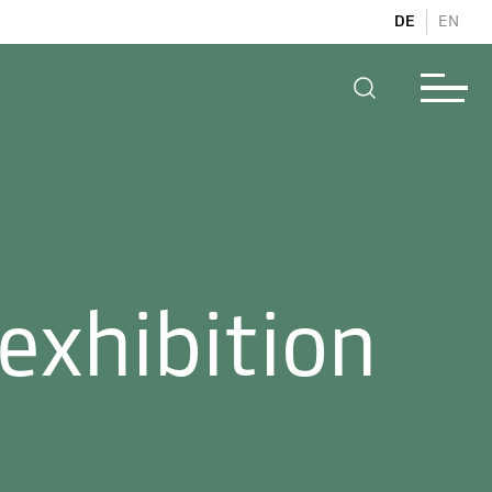
DE
EN
exhibition