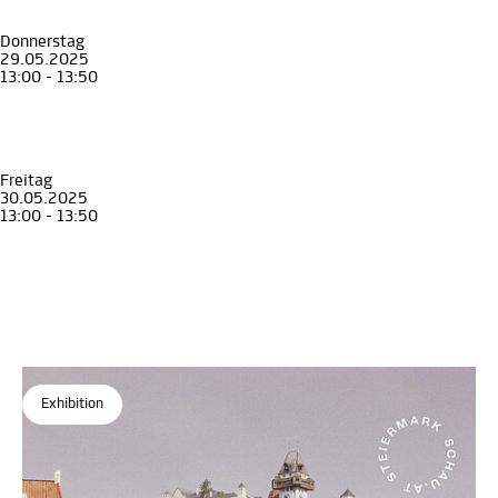
Guided tour in English
Archäologiemuseum
, STEIERMARK SCHAU
Donnerstag
29.05.2025
13:00 - 13:50
Führung
Erwachsene
Guided Tour through the exhibition Graz 1699
Guided tour in English
Archäologiemuseum
, STEIERMARK SCHAU
Freitag
30.05.2025
13:00 - 13:50
Führung
Erwachsene
Guided Tour through the exhibition Graz 1699
Guided tour in English
Archäologiemuseum
, STEIERMARK SCHAU
Exhibition