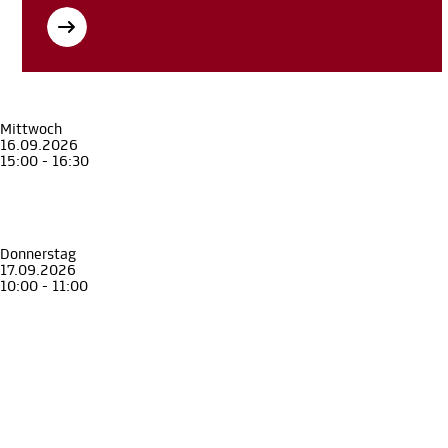
Mittwoch
16.09.2026
15:00 - 16:30
Führung
Senior*innen
Unterwegs zur Kunst!
Offener Museumskreis
Alte Galerie
, Inklusion und Outreach
Donnerstag
17.09.2026
10:00 - 11:00
Führung
Familie
Mit Baby ins Museum
Ein Angebot für alle, die ein Baby betreuen
Alte Galerie
, Inklusion und Outreach